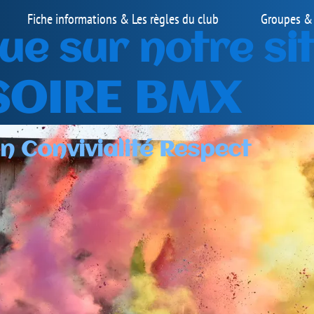
Groupes & Horaires
Contact
 site
t