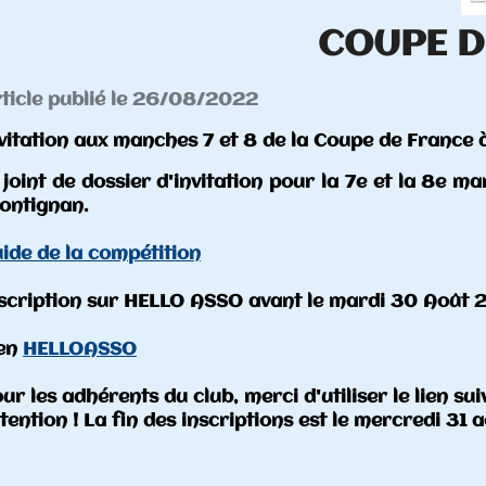
UPE DE FRANCE FRONTIG
 de France à Frontignan, 10 et 11 septembre
e et la 8e manche de la Coupe de France (pilotes na
di 30 Août 20h.
er le lien suivant pour vous inscrire : FRONTIGNAN
 mercredi 31 août à 23h59.

