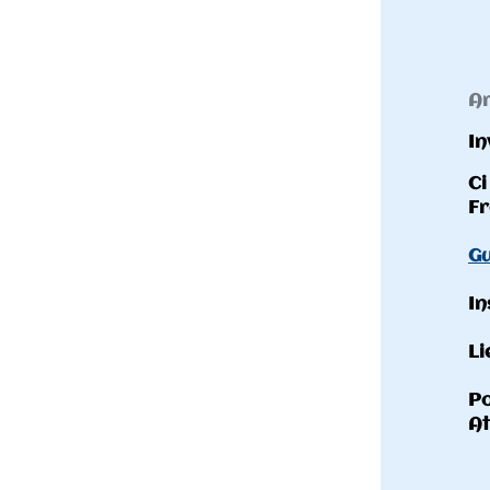
CO
Article publié le 26/08/2022
Invitation aux manches 7 et 8 de la Coupe
Ci joint de dossier d'invitation pour la 7
Frontignan.
Guide de la compétition
Inscription sur HELLO ASSO avant le mar
Lien
HELLOASSO
Pour les adhérents du club, merci d'utilis
Attention ! La fin des inscriptions est le