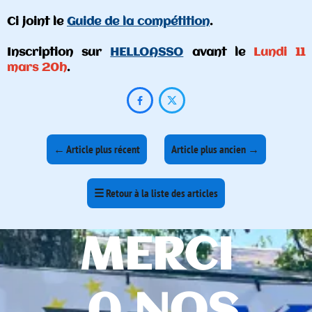
Ci joint le
Guide de la compétition
.
Inscription sur
HELLOASSO
avant le
Lundi 11
mars 20h
.


←
Article plus récent
Article plus ancien
→
☰
Retour à la liste des articles
MERCI