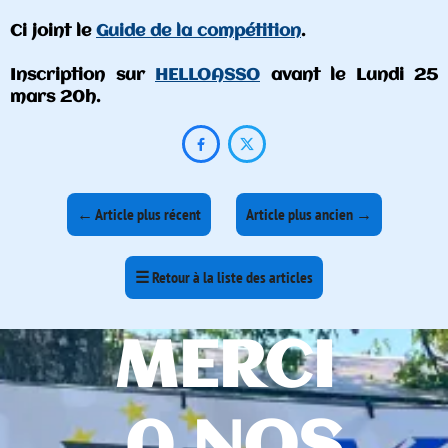
Ci joint le
Guide de la compétition
.
Inscription sur
HELLOASSO
avant le Lundi 25
mars 20h.


←
Article plus récent
Article plus ancien
→
☰
Retour à la liste des articles
MERCI