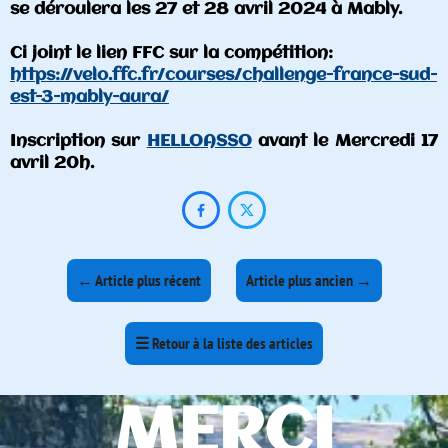
se déroulera les 27 et 28 avril 2024 à Mably.
Ci joint le lien FFC sur la compétition:
https://velo.ffc.fr/courses/challenge-france-sud-
est-3-mably-aura/
Inscription sur
HELLOASSO
avant le Mercredi 17
avril 20h.


←
Article plus récent
Article plus ancien
→
☰
Retour à la liste des articles
MERCI