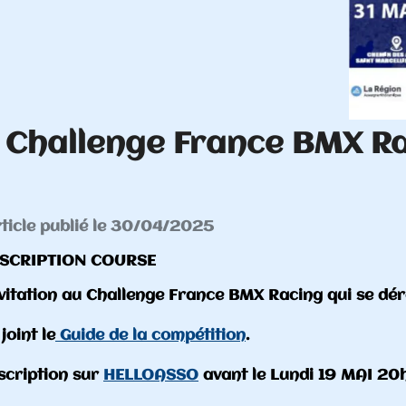
BMX Racing 2025 SE #3 - 
FOREZ
g qui se déroulera les 3 et 4 MAI 2025 à ST ARCELL
 19 MAI 20h.