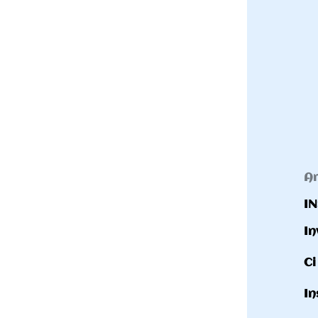
Challenge France 
Article publié le 30/04/2025
INSCRIPTION COURSE
Invitation au Challenge France BMX Racin
Ci joint le
Guide de la compétition
.
Inscription sur
HELLOASSO
avant le Lundi