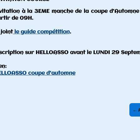
e d'Automne 2025 qui se déroulera sur la piste d
I 29 Septembre 20h.


←
Article plus récent
Article plus ancien
→
☰
Retour à la liste des articles