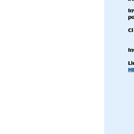
Invitation à la 3EME manche de la coup
partir de 09H.
Ci joint
le guide compétition
.
Inscription sur HELLOASSO avant le LUND
Lien:
HELLOASSO coupe d'automne