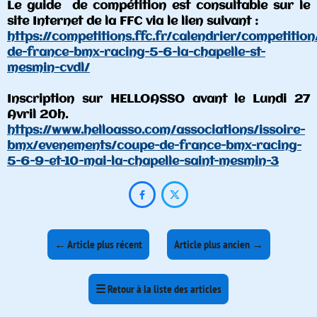
Le guide de compétition est consultable sur le
site Internet de la FFC via le lien suivant :
https://competitions.ffc.fr/calendrier/competit
de-france-bmx-racing-5-6-la-chapelle-st-
mesmin-cvdl/
Inscription sur HELLOASSO avant le Lundi 27
Avril 20h.
https://www.helloasso.com/associations/issoire-
bmx/evenements/coupe-de-france-bmx-racing-
5-6-9-et-10-mai-la-chapelle-saint-mesmin-3


←
Article plus récent
Article plus ancien
→
☰
Retour à la liste des articles